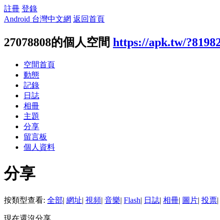
註冊
登錄
Android 台灣中文網
返回首頁
27078808的個人空間
https://apk.tw/?8198
空間首頁
動態
記錄
日誌
相冊
主題
分享
留言板
個人資料
分享
按類型查看:
全部
|
網址
|
視頻
|
音樂
|
Flash
|
日誌
|
相冊
|
圖片
|
投票
|
現在還沒分享