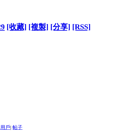
29
[收藏]
[複製]
[分享]
[RSS]
用戶
|
帖子