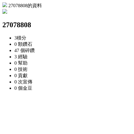
27078808的資料
27078808
3
積分
0 顆
鑽石
47 個
碎鑽
3
經驗
0
幫助
0
技術
0
貢獻
0 次
宣傳
0 個
金豆