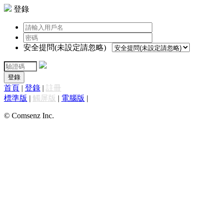
登錄
安全提問(未設定請忽略)
登錄
首頁
|
登錄
|
註冊
標準版
|
觸屏版
|
電腦版
|
© Comsenz Inc.