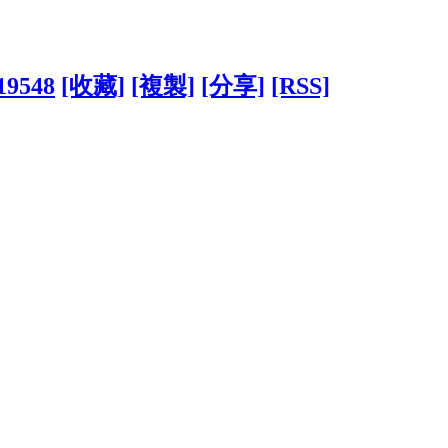
819548
[收藏]
[複製]
[分享]
[RSS]