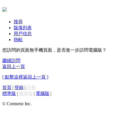
搜尋
版塊列表
用戶信息
熱帖
您訪問的頁面無手機頁面，是否進一步訪問電腦版？
繼續訪問
返回上一頁
[ 點擊這裡返回上一頁 ]
首頁
|
登錄
|
註冊
標準版
|
觸屏版
|
電腦版
|
© Comsenz Inc.