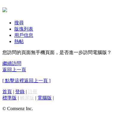
搜尋
版塊列表
用戶信息
熱帖
您訪問的頁面無手機頁面，是否進一步訪問電腦版？
繼續訪問
返回上一頁
[ 點擊這裡返回上一頁 ]
首頁
|
登錄
|
註冊
標準版
|
觸屏版
|
電腦版
|
© Comsenz Inc.