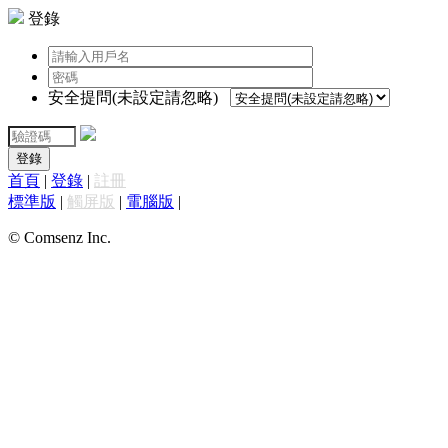
登錄
安全提問(未設定請忽略)
登錄
首頁
|
登錄
|
註冊
標準版
|
觸屏版
|
電腦版
|
© Comsenz Inc.