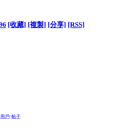
96
[收藏]
[複製]
[分享]
[RSS]
用戶
|
帖子