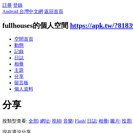
註冊
登錄
Android 台灣中文網
返回首頁
fullhouses的個人空間
https://apk.tw/?8183
空間首頁
動態
記錄
日誌
相冊
主題
分享
留言板
個人資料
分享
按類型查看:
全部
|
網址
|
視頻
|
音樂
|
Flash
|
日誌
|
相冊
|
圖片
|
投票
|
現在還沒分享