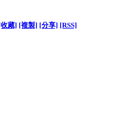
[收藏]
[複製]
[分享]
[RSS]