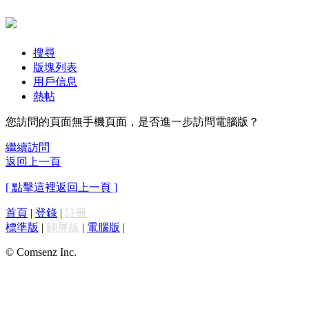
搜尋
版塊列表
用戶信息
熱帖
您訪問的頁面無手機頁面，是否進一步訪問電腦版？
繼續訪問
返回上一頁
[ 點擊這裡返回上一頁 ]
首頁
|
登錄
|
註冊
標準版
|
觸屏版
|
電腦版
|
© Comsenz Inc.