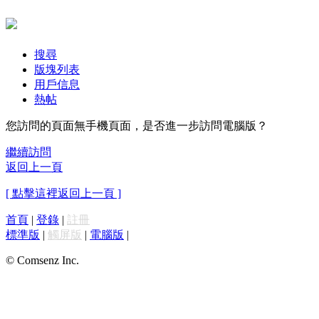
搜尋
版塊列表
用戶信息
熱帖
您訪問的頁面無手機頁面，是否進一步訪問電腦版？
繼續訪問
返回上一頁
[ 點擊這裡返回上一頁 ]
首頁
|
登錄
|
註冊
標準版
|
觸屏版
|
電腦版
|
© Comsenz Inc.