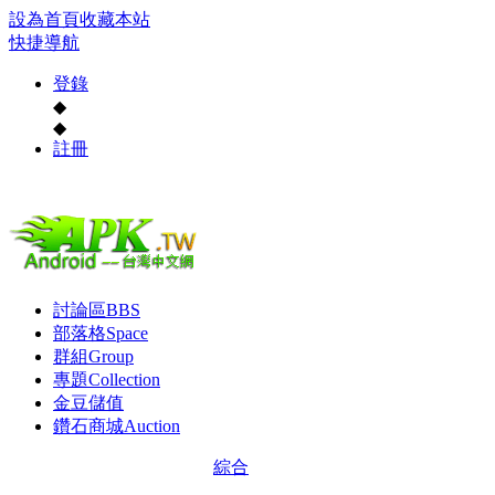
設為首頁
收藏本站
快捷導航
登錄
◆
◆
註冊
討論區
BBS
部落格
Space
群組
Group
專題
Collection
金豆儲值
鑽石商城
Auction
綜合