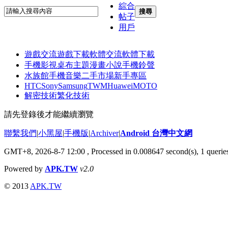
綜合
搜尋
帖子
用戶
遊戲交流
遊戲下載
軟體交流
軟體下載
手機影視
桌布主題
漫畫小說
手機鈴聲
水族館
手機音樂
二手市場
新手專區
HTC
Sony
Samsung
TWM
Huawei
MOTO
解密技術
繁化技術
請先登錄後才能繼續瀏覽
聯繫我們
|
小黑屋
|
手機版
|
Archiver
|
Android 台灣中文網
GMT+8, 2026-8-7 12:00
, Processed in 0.008647 second(s), 1 quer
Powered by
APK.TW
v2.0
© 2013
APK.TW