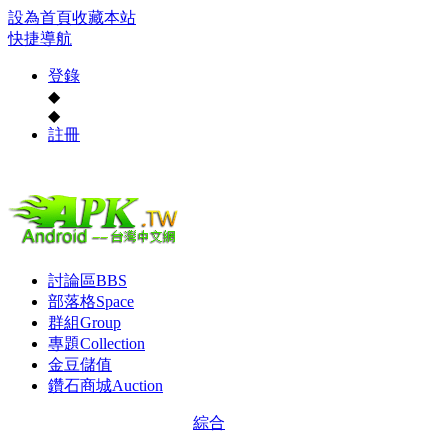
設為首頁
收藏本站
快捷導航
登錄
◆
◆
註冊
討論區
BBS
部落格
Space
群組
Group
專題
Collection
金豆儲值
鑽石商城
Auction
綜合