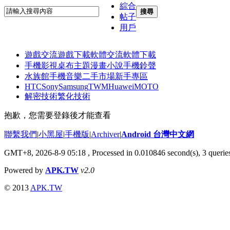
綜合
搜尋
帖子
用戶
遊戲交流
遊戲下載
軟體交流
軟體下載
手機影視
桌布主題
漫畫小說
手機鈴聲
水族館
手機音樂
二手市場
新手專區
HTC
Sony
Samsung
TWM
Huawei
MOTO
解密技術
繁化技術
抱歉，您需要登錄後才能查看
聯繫我們
|
小黑屋
|
手機版
|
Archiver
|
Android 台灣中文網
GMT+8, 2026-8-9 05:18
, Processed in 0.010846 second(s), 3 quer
Powered by
APK.TW
v2.0
© 2013
APK.TW