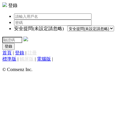
登錄
安全提問(未設定請忽略)
登錄
首頁
|
登錄
|
註冊
標準版
|
觸屏版
|
電腦版
|
© Comsenz Inc.