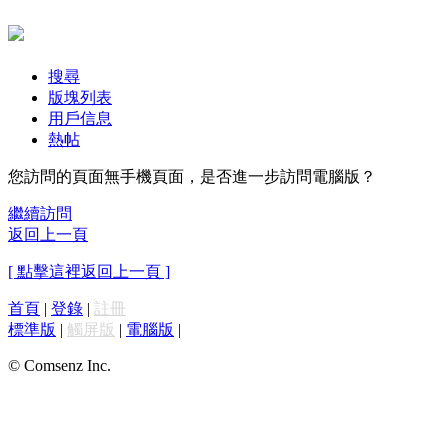
搜尋
版塊列表
用戶信息
熱帖
您訪問的頁面無手機頁面，是否進一步訪問電腦版？
繼續訪問
返回上一頁
[ 點擊這裡返回上一頁 ]
首頁
|
登錄
|
註冊
標準版
|
觸屏版
|
電腦版
|
© Comsenz Inc.