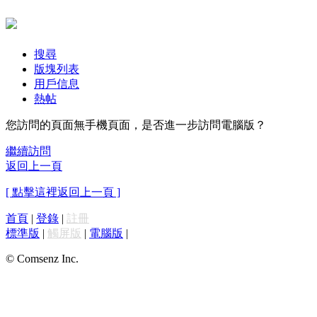
搜尋
版塊列表
用戶信息
熱帖
您訪問的頁面無手機頁面，是否進一步訪問電腦版？
繼續訪問
返回上一頁
[ 點擊這裡返回上一頁 ]
首頁
|
登錄
|
註冊
標準版
|
觸屏版
|
電腦版
|
© Comsenz Inc.