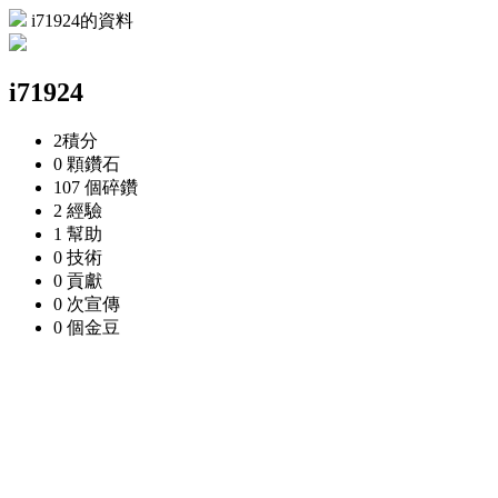
i71924的資料
i71924
2
積分
0 顆
鑽石
107 個
碎鑽
2
經驗
1
幫助
0
技術
0
貢獻
0 次
宣傳
0 個
金豆