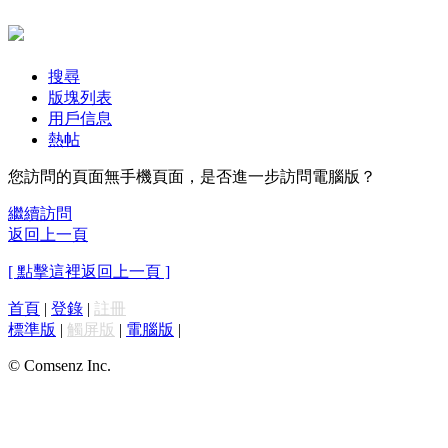
搜尋
版塊列表
用戶信息
熱帖
您訪問的頁面無手機頁面，是否進一步訪問電腦版？
繼續訪問
返回上一頁
[ 點擊這裡返回上一頁 ]
首頁
|
登錄
|
註冊
標準版
|
觸屏版
|
電腦版
|
© Comsenz Inc.