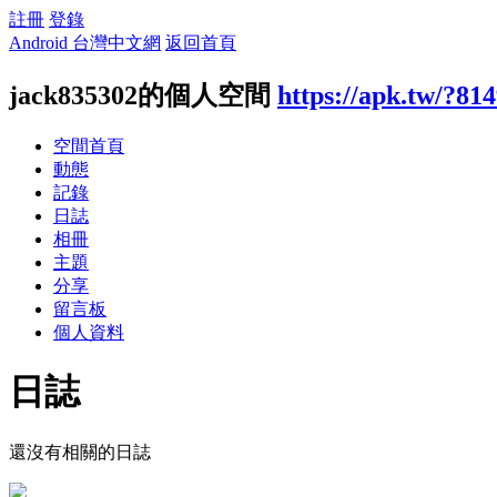
註冊
登錄
Android 台灣中文網
返回首頁
jack835302的個人空間
https://apk.tw/?81
空間首頁
動態
記錄
日誌
相冊
主題
分享
留言板
個人資料
日誌
還沒有相關的日誌