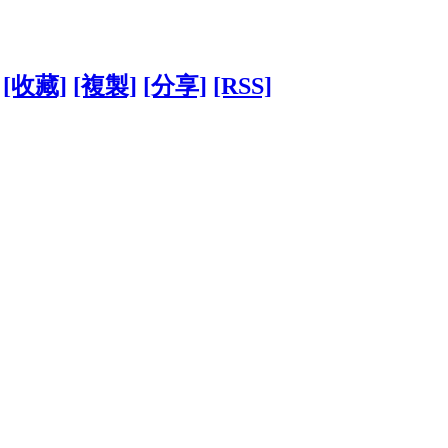
[收藏]
[複製]
[分享]
[RSS]