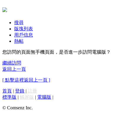
搜尋
版塊列表
用戶信息
熱帖
您訪問的頁面無手機頁面，是否進一步訪問電腦版？
繼續訪問
返回上一頁
[ 點擊這裡返回上一頁 ]
首頁
|
登錄
|
註冊
標準版
|
觸屏版
|
電腦版
|
© Comsenz Inc.