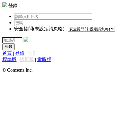
登錄
安全提問(未設定請忽略)
登錄
首頁
|
登錄
|
註冊
標準版
|
觸屏版
|
電腦版
|
© Comsenz Inc.