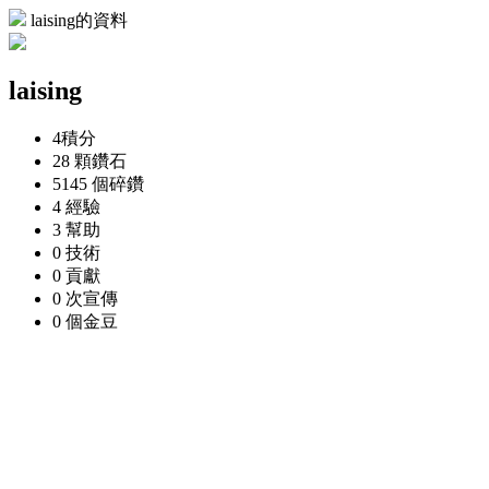
laising的資料
laising
4
積分
28 顆
鑽石
5145 個
碎鑽
4
經驗
3
幫助
0
技術
0
貢獻
0 次
宣傳
0 個
金豆