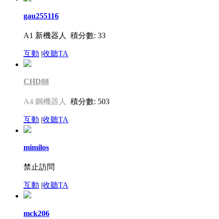
gau255116
A1 新機器人
積分數: 33
互動
|
收聽TA
CHD88
A4 鋼機器人
積分數: 503
互動
|
收聽TA
mimilos
禁止訪問
互動
|
收聽TA
mck206