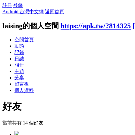
註冊
登錄
Android 台灣中文網
返回首頁
laising的個人空間
https://apk.tw/?814325
空間首頁
動態
記錄
日誌
相冊
主題
分享
留言板
個人資料
好友
當前共有
14
個好友