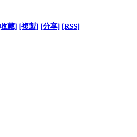
[收藏]
[複製]
[分享]
[RSS]