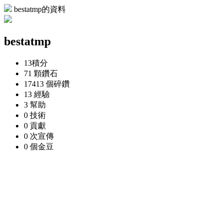
bestatmp的資料
bestatmp
13
積分
71 顆
鑽石
17413 個
碎鑽
13
經驗
3
幫助
0
技術
0
貢獻
0 次
宣傳
0 個
金豆