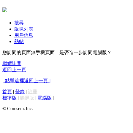
搜尋
版塊列表
用戶信息
熱帖
您訪問的頁面無手機頁面，是否進一步訪問電腦版？
繼續訪問
返回上一頁
[ 點擊這裡返回上一頁 ]
首頁
|
登錄
|
註冊
標準版
|
觸屏版
|
電腦版
|
© Comsenz Inc.