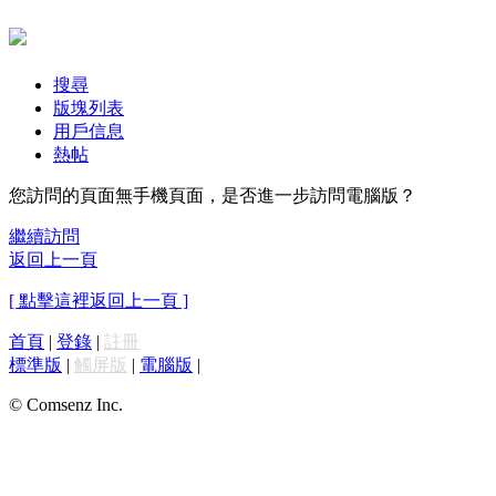
搜尋
版塊列表
用戶信息
熱帖
您訪問的頁面無手機頁面，是否進一步訪問電腦版？
繼續訪問
返回上一頁
[ 點擊這裡返回上一頁 ]
首頁
|
登錄
|
註冊
標準版
|
觸屏版
|
電腦版
|
© Comsenz Inc.