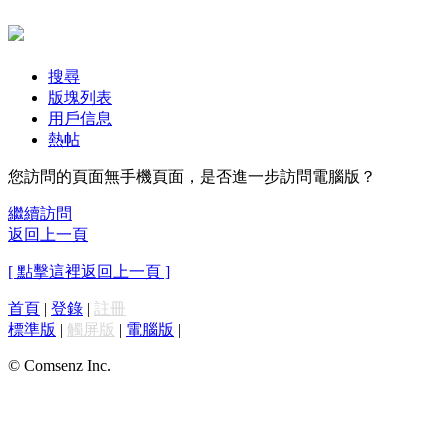
搜尋
版塊列表
用戶信息
熱帖
您訪問的頁面無手機頁面，是否進一步訪問電腦版？
繼續訪問
返回上一頁
[ 點擊這裡返回上一頁 ]
首頁
|
登錄
|
註冊
標準版
|
觸屏版
|
電腦版
|
© Comsenz Inc.