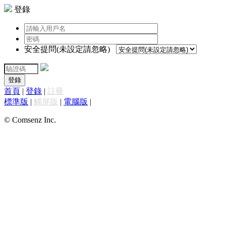
登錄
安全提問(未設定請忽略)
登錄
首頁
|
登錄
|
註冊
標準版
|
觸屏版
|
電腦版
|
© Comsenz Inc.