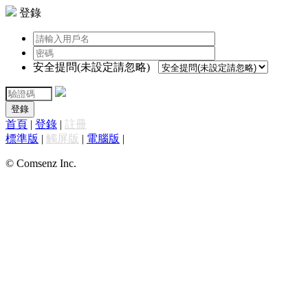
登錄
安全提問(未設定請忽略)
登錄
首頁
|
登錄
|
註冊
標準版
|
觸屏版
|
電腦版
|
© Comsenz Inc.