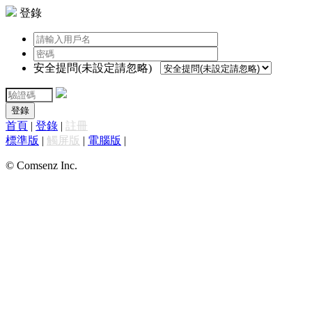
登錄
安全提問(未設定請忽略)
登錄
首頁
|
登錄
|
註冊
標準版
|
觸屏版
|
電腦版
|
© Comsenz Inc.