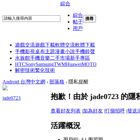
綜合
綜合
搜尋
帖子
用戶
遊戲交流
遊戲下載
軟體交流
軟體下載
手機影視
桌布主題
漫畫小說
手機鈴聲
水族館
手機音樂
二手市場
新手專區
HTC
Sony
Samsung
TWM
Huawei
MOTO
解密技術
繁化技術
Android 台灣中文網
›
部落格
›
隱私提醒
抱歉！由於 jade0723
jade0723
查看好友列表
|
加為好友
|
打個招呼
|
發送
活躍概況
用戶組:
A1 學習期