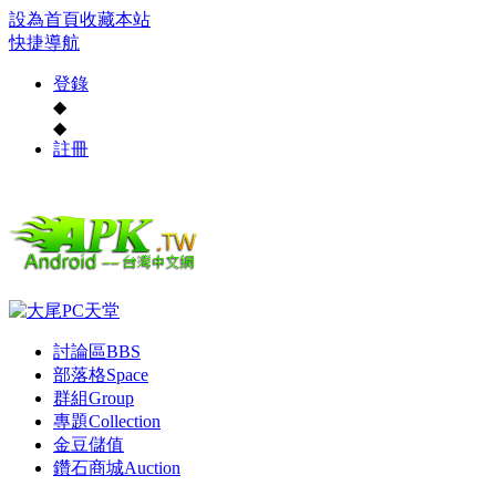
設為首頁
收藏本站
快捷導航
登錄
◆
◆
註冊
討論區
BBS
部落格
Space
群組
Group
專題
Collection
金豆儲值
鑽石商城
Auction