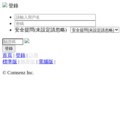
登錄
安全提問(未設定請忽略)
登錄
首頁
|
登錄
|
註冊
標準版
|
觸屏版
|
電腦版
|
© Comsenz Inc.