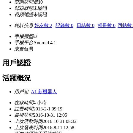
空間訪問量
10
郵箱狀態
未驗證
視頻認證
未認證
統計信息
好友數 2
|
記錄數 0
|
日誌數 0
|
相冊數 0
|
回帖數 
手機機型
s3
手機平台
Android 4.1
來自
台灣
用戶認證
活躍概況
用戶組
A1 新機器人
在線時間
4 小時
註冊時間
2013-2-1 09:19
最後訪問
2016-10-31 12:05
上次活動時間
2016-10-31 08:32
上次發表時間
2016-8-11 12:58