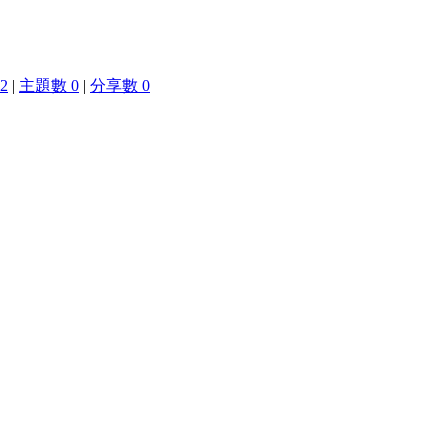
2
|
主題數 0
|
分享數 0