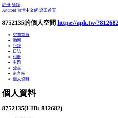
註冊
登錄
Android 台灣中文網
返回首頁
8752135的個人空間
https://apk.tw/?81268
空間首頁
動態
記錄
日誌
相冊
主題
分享
留言板
個人資料
個人資料
8752135
(UID: 812682)