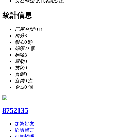
所在時區
使用系統默認
統計信息
已用空間
0 B
積分
3
鑽石
0 顆
碎鑽
22 個
經驗
3
幫助
0
技術
0
貢獻
0
宣傳
0 次
金豆
0 個
8752135
加為好友
給我留言
打個招呼