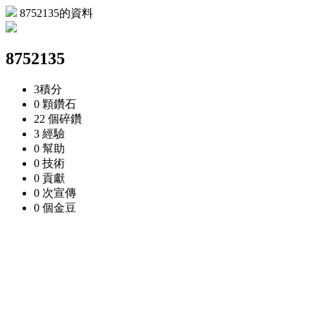
8752135的資料
8752135
3
積分
0 顆
鑽石
22 個
碎鑽
3
經驗
0
幫助
0
技術
0
貢獻
0 次
宣傳
0 個
金豆