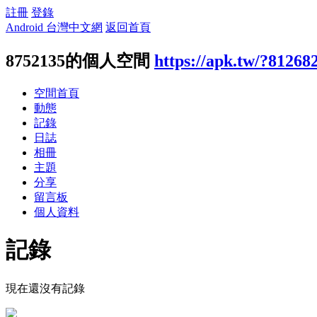
註冊
登錄
Android 台灣中文網
返回首頁
8752135的個人空間
https://apk.tw/?81268
空間首頁
動態
記錄
日誌
相冊
主題
分享
留言板
個人資料
記錄
現在還沒有記錄