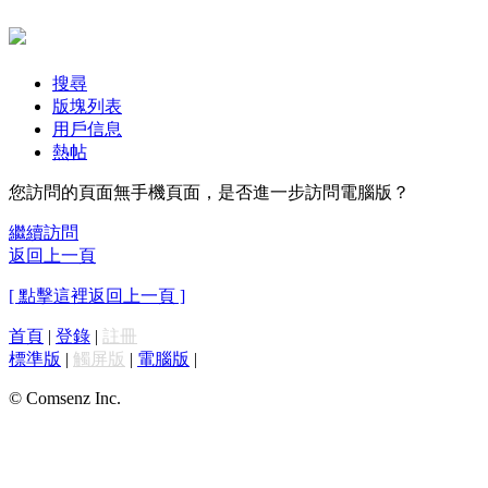
搜尋
版塊列表
用戶信息
熱帖
您訪問的頁面無手機頁面，是否進一步訪問電腦版？
繼續訪問
返回上一頁
[ 點擊這裡返回上一頁 ]
首頁
|
登錄
|
註冊
標準版
|
觸屏版
|
電腦版
|
© Comsenz Inc.