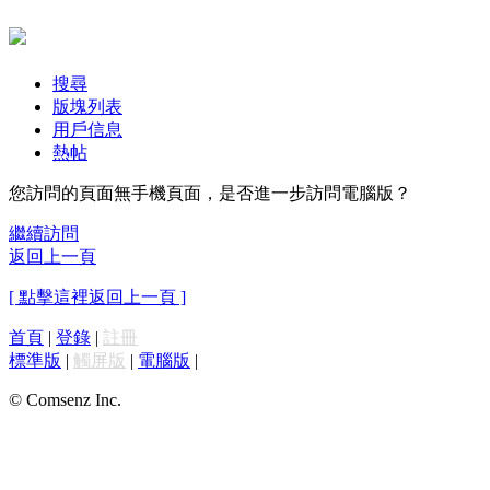
搜尋
版塊列表
用戶信息
熱帖
您訪問的頁面無手機頁面，是否進一步訪問電腦版？
繼續訪問
返回上一頁
[ 點擊這裡返回上一頁 ]
首頁
|
登錄
|
註冊
標準版
|
觸屏版
|
電腦版
|
© Comsenz Inc.