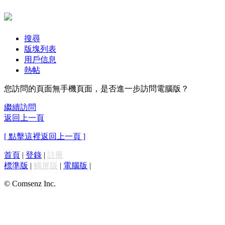
搜尋
版塊列表
用戶信息
熱帖
您訪問的頁面無手機頁面，是否進一步訪問電腦版？
繼續訪問
返回上一頁
[ 點擊這裡返回上一頁 ]
首頁
|
登錄
|
註冊
標準版
|
觸屏版
|
電腦版
|
© Comsenz Inc.