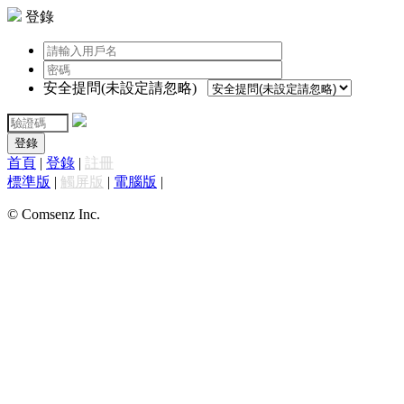
登錄
安全提問(未設定請忽略)
登錄
首頁
|
登錄
|
註冊
標準版
|
觸屏版
|
電腦版
|
© Comsenz Inc.