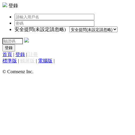
登錄
安全提問(未設定請忽略)
登錄
首頁
|
登錄
|
註冊
標準版
|
觸屏版
|
電腦版
|
© Comsenz Inc.