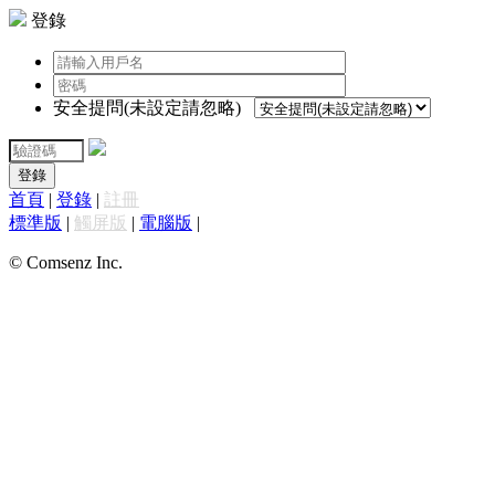
登錄
安全提問(未設定請忽略)
登錄
首頁
|
登錄
|
註冊
標準版
|
觸屏版
|
電腦版
|
© Comsenz Inc.