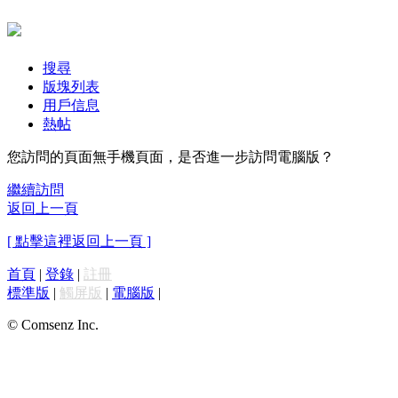
搜尋
版塊列表
用戶信息
熱帖
您訪問的頁面無手機頁面，是否進一步訪問電腦版？
繼續訪問
返回上一頁
[ 點擊這裡返回上一頁 ]
首頁
|
登錄
|
註冊
標準版
|
觸屏版
|
電腦版
|
© Comsenz Inc.