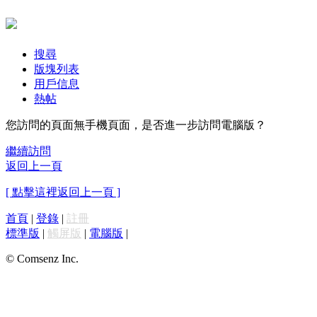
搜尋
版塊列表
用戶信息
熱帖
您訪問的頁面無手機頁面，是否進一步訪問電腦版？
繼續訪問
返回上一頁
[ 點擊這裡返回上一頁 ]
首頁
|
登錄
|
註冊
標準版
|
觸屏版
|
電腦版
|
© Comsenz Inc.