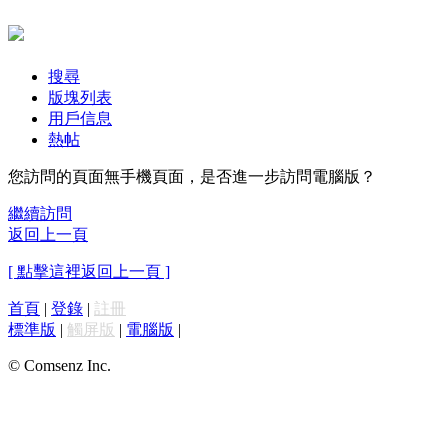
搜尋
版塊列表
用戶信息
熱帖
您訪問的頁面無手機頁面，是否進一步訪問電腦版？
繼續訪問
返回上一頁
[ 點擊這裡返回上一頁 ]
首頁
|
登錄
|
註冊
標準版
|
觸屏版
|
電腦版
|
© Comsenz Inc.