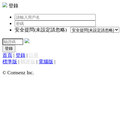
登錄
安全提問(未設定請忽略)
登錄
首頁
|
登錄
|
註冊
標準版
|
觸屏版
|
電腦版
|
© Comsenz Inc.