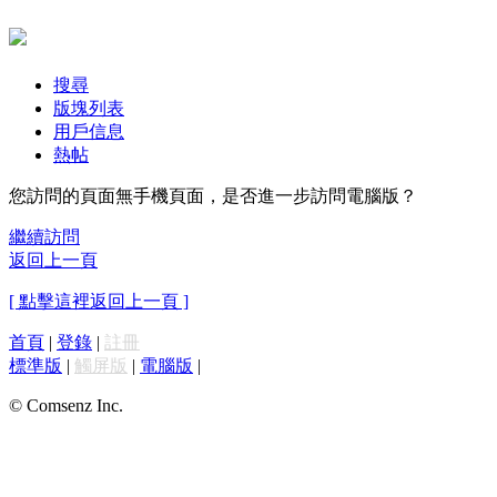
搜尋
版塊列表
用戶信息
熱帖
您訪問的頁面無手機頁面，是否進一步訪問電腦版？
繼續訪問
返回上一頁
[ 點擊這裡返回上一頁 ]
首頁
|
登錄
|
註冊
標準版
|
觸屏版
|
電腦版
|
© Comsenz Inc.