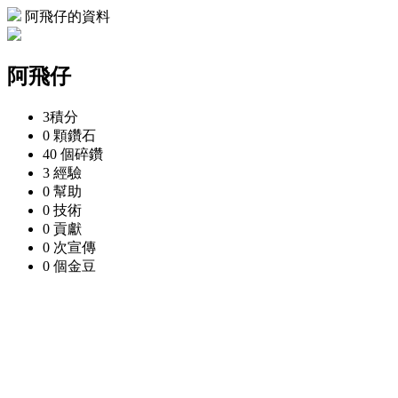
阿飛仔的資料
阿飛仔
3
積分
0 顆
鑽石
40 個
碎鑽
3
經驗
0
幫助
0
技術
0
貢獻
0 次
宣傳
0 個
金豆