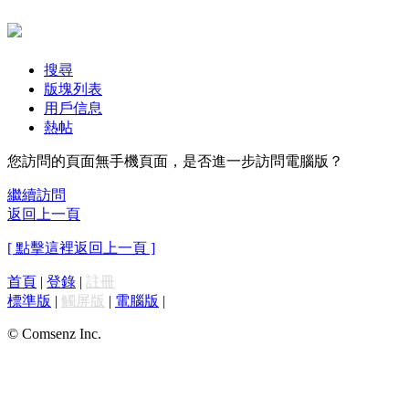
搜尋
版塊列表
用戶信息
熱帖
您訪問的頁面無手機頁面，是否進一步訪問電腦版？
繼續訪問
返回上一頁
[ 點擊這裡返回上一頁 ]
首頁
|
登錄
|
註冊
標準版
|
觸屏版
|
電腦版
|
© Comsenz Inc.