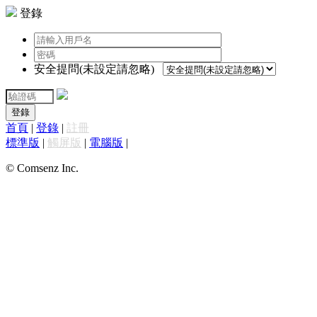
登錄
安全提問(未設定請忽略)
登錄
首頁
|
登錄
|
註冊
標準版
|
觸屏版
|
電腦版
|
© Comsenz Inc.